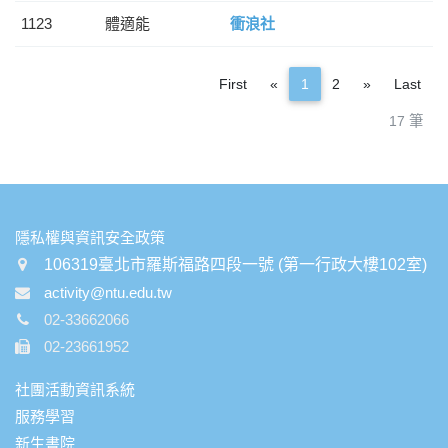
1123
體適能
衝浪社
Previous
Next
First
«
1
2
»
Last
17 筆
:::
隱私權與資訊安全政策
106319臺北市羅斯福路四段一號 (第一行政大樓102室)
activity@ntu.edu.tw
02-33662066
02-23661952
社團活動資訊系統
服務學習
新生書院