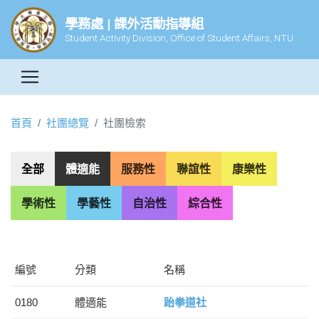
學務處 | 課外活動指導組
Student Activity Division, Office of Student Affairs, NTU
首頁
社團總覽
社團檢索
全部
體適能
服務性
聯誼性
康樂性
學術性
學藝性
自治性
綜合性
編號
分類
名稱
0180
體適能
跆拳道社